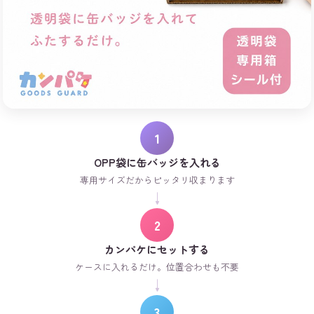
1
OPP袋に缶バッジを入れる
専用サイズだからピッタリ収まります
↓
2
カンパケにセットする
ケースに入れるだけ。位置合わせも不要
↓
3