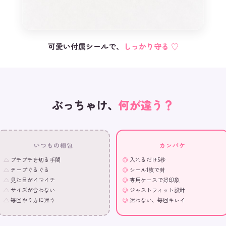
可愛い付属シールで、
しっかり守る ♡
ぶっちゃけ、
何が違う？
いつもの梱包
カンパケ
プチプチを切る手間
入れるだけ5秒
テープぐるぐる
シール1枚で封
見た目がイマイチ
専用ケースで好印象
サイズが合わない
ジャストフィット設計
毎回やり方に迷う
迷わない、毎回キレイ