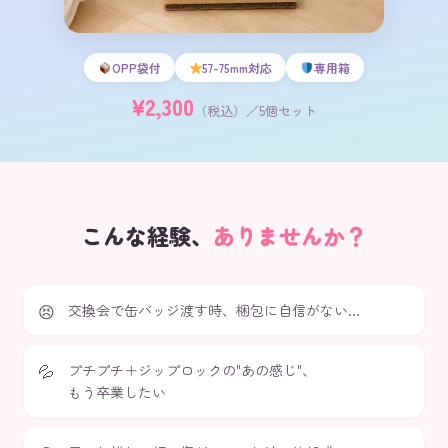
OPP袋付
57-75mm対応
専用箱
¥2,300
（税込）／5個セット
こんな経験、
ありませんか？
交換会で缶バッジ渡す時、梱包に自信がない…
プチプチ＋ジップロックの"あの感じ"、
もう卒業したい