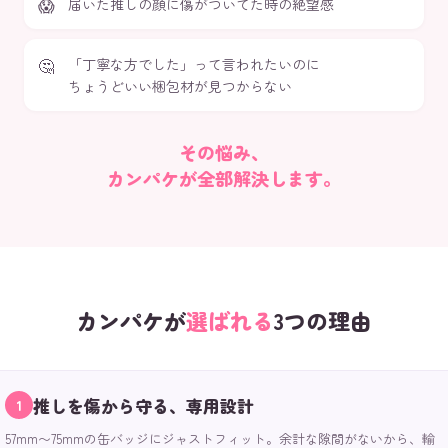
届いた推しの顔に傷がついてた時の絶望感
「丁寧な方でした」って言われたいのに
ちょうどいい梱包材が見つからない
その悩み、
カンパケが全部解決します。
カンパケが
選ばれる
3つの理由
推しを傷から守る、専用設計
1
57mm〜75mmの缶バッジにジャストフィット。余計な隙間がないから、輸