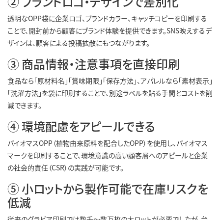
② ブランドロゴ・デザインで差別化
透明なOPP袋に企業ロゴ、ブランドカラー、キャッチコピーを印刷する
ことで、開封前から顧客にブランド体験を提供できます。SNS映えするデ
ザインは、顧客による投稿拡散にもつながります。
③ 商品情報・注意事項を直接印刷
食品なら「原材料名」「賞味期限」「保存方法」、アパレルなら「素材表示」
「洗濯方法」を袋に印刷することで、別途ラベルを貼る手間とコストを削
減できます。
④ 環境配慮をアピールできる
バイオマスOPP（植物由来原料を配合したOPP）を使用し、バイオマス
マークを印刷することで、環境意識の高い顧客層へのアピールと企業
の社会的責任（CSR）の実践が可能です。
⑤ 小ロットから製作可能で在庫リスクを
低減
従来のグラビア印刷では数千〜数万枚の大ロットが必要でしたが、台