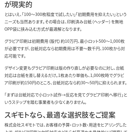
が現実的
とはいえ、「100〜300枚程度で試したい」「初期費用を抑えたい」という
ニーズも当然あります。その場合は、印刷済み台紙（ヘッダー）を無地
OPP袋に挟み込む方式が最適解となります。
グラビア印刷は初期費用（版代）約10万円、最小ロット500〜1,000枚
が必要ですが、台紙対応なら初期費用は不要〜数千円、100枚から対
応可能です。
デザイン変更もグラビア印刷は版の作り直しが必要なのに対し、台紙
対応は台紙を差し替えるだけ。1枚あたり単価も、1,000枚時でグラビ
ア印刷が約150円のところ、台紙対応なら約30〜50円に抑えられます。
「まずは台紙対応で小ロット試作→反応を見てグラビア印刷へ移行」と
いうステップを踏む事業者も少なくありません。
スギモトなら、最適な選択肢をご提案
株式会社スギモトでは、お客様の予算・ロット数・用途をヒアリングした
上で、グラビア印刷と台紙対応のどちらが最適かを具体的にご提案して