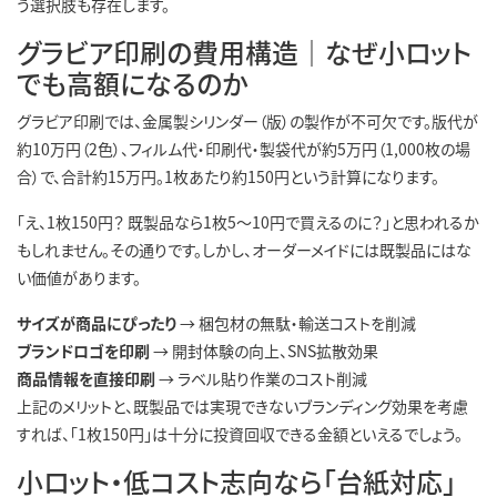
う選択肢も存在します。
グラビア印刷の費用構造｜なぜ小ロット
でも高額になるのか
グラビア印刷では、金属製シリンダー（版）の製作が不可欠です。版代が
約10万円（2色）、フィルム代・印刷代・製袋代が約5万円（1,000枚の場
合）で、合計約15万円。1枚あたり約150円という計算になります。
「え、1枚150円？ 既製品なら1枚5〜10円で買えるのに？」と思われるか
もしれません。その通りです。しかし、オーダーメイドには既製品にはな
い価値があります。
サイズが商品にぴったり
→ 梱包材の無駄・輸送コストを削減
ブランドロゴを印刷
→ 開封体験の向上、SNS拡散効果
商品情報を直接印刷
→ ラベル貼り作業のコスト削減
上記のメリットと、既製品では実現できないブランディング効果を考慮
すれば、「1枚150円」は十分に投資回収できる金額といえるでしょう。
小ロット・低コスト志向なら「台紙対応」