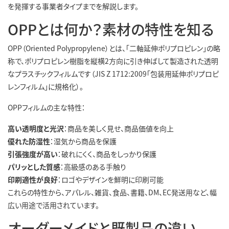
を発揮する事業者タイプまでを解説します。
OPPとは何か？素材の特性を知る
OPP（Oriented Polypropylene）とは、「二軸延伸ポリプロピレン」の略
称で、ポリプロピレン樹脂を縦横2方向に引き伸ばして製造された透明
なプラスチックフィルムです（JIS Z 1712:2009「包装用延伸ポリプロピ
レンフィルム」に規格化）。
OPPフィルムの主な特性：
高い透明度と光沢
：商品を美しく見せ、商品価値を向上
優れた防湿性
：湿気から商品を保護
引張強度が高い
：破れにくく、商品をしっかり保護
パリッとした質感
：高級感のある手触り
印刷適性が良好
：ロゴやデザインを鮮明に印刷可能
これらの特性から、アパレル、雑貨、食品、書籍、DM、EC発送用など、幅
広い用途で活用されています。
オーダーメイドと既製品の違い